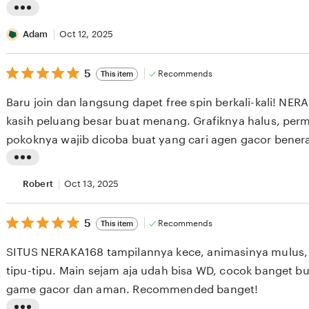
e
L
v
i
Adam
Oct 12, 2025
i
s
e
5
t
5
Recommends
This item
out
w
i
of
Baru join dan langsung dapet free spin berkali-kali! NE
5
b
n
stars
kasih peluang besar buat menang. Grafiknya halus, per
y
g
pokoknya wajib dicoba buat yang cari agen gacor bener
H
r
a
e
L
w
v
i
Robert
Oct 13, 2025
a
i
s
e
5
t
5
Recommends
This item
out
w
i
of
SITUS NERAKA168 tampilannya kece, animasinya mulus,
5
b
n
stars
tipu-tipu. Main sejam aja udah bisa WD, cocok banget b
y
g
game gacor dan aman. Recommended banget!
A
r