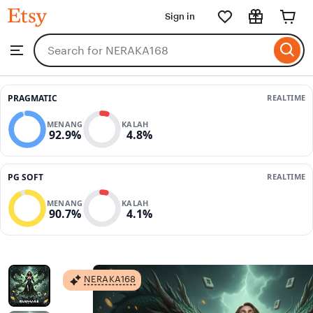
NERAKA168
Sign in
Skip
to
Search
Browse
ontent
for
items
or
shops
PRAGMATIC
REALTIME
MENANG
KALAH
92.9%
4.8%
PG SOFT
REALTIME
MENANG
KALAH
90.7%
4.1%
NERAKA168