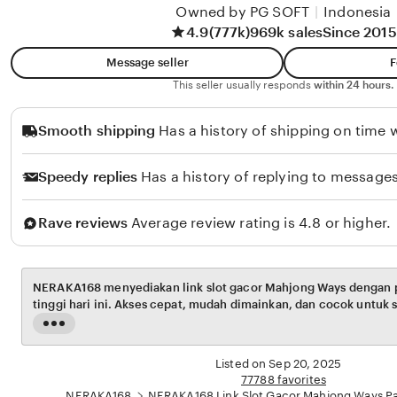
Owned by PG SOFT
|
Indonesia
c
4.9
(777k)
969k sales
Since 2015
k
Message seller
F
y
This seller usually responds
within 24 hours.
Smooth shipping
Has a history of shipping on time w
Speedy replies
Has a history of replying to messages
Rave reviews
Average review rating is 4.8 or higher.
NERAKA168 menyediakan link slot gacor Mahjong Ways dengan 
tinggi hari ini. Akses cepat, mudah dimainkan, dan cocok untuk
Read
the
full
Listed on Sep 20, 2025
description
77788 favorites
NERAKA168
NERAKA168 Link Slot Gacor Mahjong Ways Pas