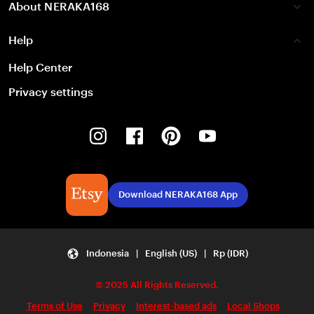
About NERAKA168
Help
Help Center
Privacy settings
Instagram
Facebook
Pinterest
Youtube
Download NERAKA168 App
Indonesia | English (US) | Rp (IDR)
© 2025 All Rights Reserved.
Terms of Use
Privacy
Interest-based ads
Local Shops